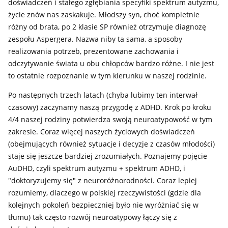
doświadczeń i stałego zgłębiania specyfiki spektrum autyzmu,
życie znów nas zaskakuje. Młodszy syn, choć kompletnie
różny od brata, po 2 klasie SP również otrzymuje diagnozę
zespołu Aspergera. Nazwa niby ta sama, a sposoby
realizowania potrzeb, prezentowane zachowania i
odczytywanie świata u obu chłopców bardzo różne. I nie jest
to ostatnie rozpoznanie w tym kierunku w naszej rodzinie.
Po następnych trzech latach (chyba lubimy ten interwał
czasowy) zaczynamy naszą przygodę z ADHD. Krok po kroku
4/4 naszej rodziny potwierdza swoją neuroatypowość w tym
zakresie. Coraz więcej naszych życiowych doświadczeń
(obejmujących również sytuacje i decyzje z czasów młodości)
staje się jeszcze bardziej zrozumiałych. Poznajemy pojęcie
AuDHD, czyli spektrum autyzmu + spektrum ADHD, i
"doktoryzujemy się" z neuroróżnorodności. Coraz lepiej
rozumiemy, dlaczego w polskiej rzeczywistości (gdzie dla
kolejnych pokoleń bezpieczniej było nie wyróżniać się w
tłumu) tak często rozwój neuroatypowy łączy się z