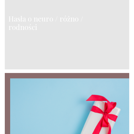
Hasła o neuro / różno /
rodności