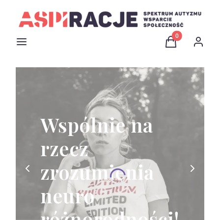
Produkty w kosz
Menu
Koszyk
Zaloguj 
Wspólnie na
rzecz
zrozumienia
neuro
różnorodności!