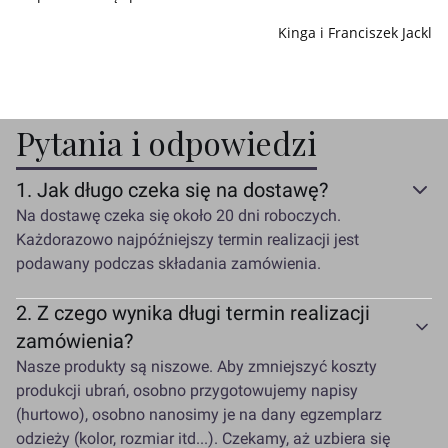
Kinga i Franciszek Jackl
Pytania i odpowiedzi
1.
Jak długo czeka się na dostawę?
Na dostawę czeka się około 20 dni roboczych.
Każdorazowo najpóźniejszy termin realizacji jest
podawany podczas składania zamówienia.
2.
Z czego wynika długi termin realizacji
zamówienia?
Nasze produkty są niszowe. Aby zmniejszyć koszty
produkcji ubrań, osobno przygotowujemy napisy
(hurtowo), osobno nanosimy je na dany egzemplarz
odzieży (kolor, rozmiar itd...). Czekamy, aż uzbiera się