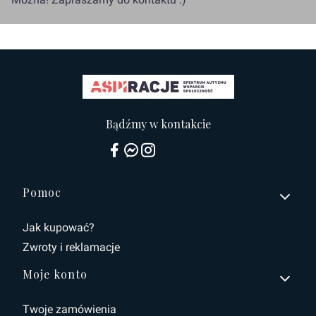
Bądźmy w kontakcie
Linki w stopce
Pomoc
Jak kupować?
Zwroty i reklamacje
Moje konto
Twoje zamówienia