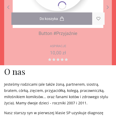
Do koszyka
Button #Przyjaźnie
ASPIRACJE
Cena
10,00 zł
O nas
Jesteśmy rodzicami (ale także żoną, partnerem, siostrą,
bratem, córką, zięciem, przyjaciółką, kolegą, pracowniczką,
miłośnikiem komiksów... oraz fanami kotów i zdrowego stylu
życia). Mamy dwoje dzieci - roczniki 2007 i 2011.
Nasz starszy syn w pierwszej klasie SP uzyskuje diagnozę