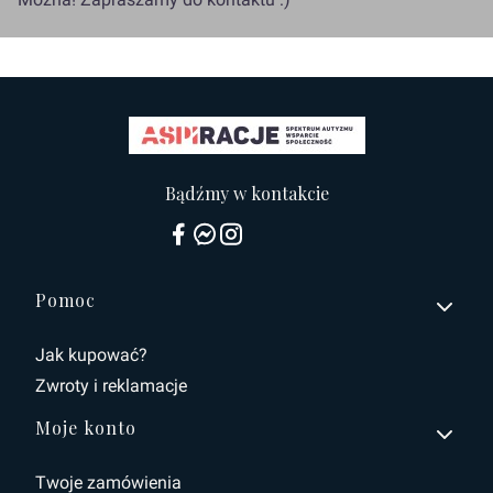
Bądźmy w kontakcie
Linki w stopce
Pomoc
Jak kupować?
Zwroty i reklamacje
Moje konto
Twoje zamówienia