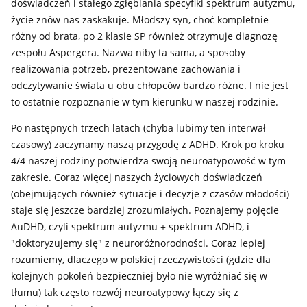
doświadczeń i stałego zgłębiania specyfiki spektrum autyzmu,
życie znów nas zaskakuje. Młodszy syn, choć kompletnie
różny od brata, po 2 klasie SP również otrzymuje diagnozę
zespołu Aspergera. Nazwa niby ta sama, a sposoby
realizowania potrzeb, prezentowane zachowania i
odczytywanie świata u obu chłopców bardzo różne. I nie jest
to ostatnie rozpoznanie w tym kierunku w naszej rodzinie.
Po następnych trzech latach (chyba lubimy ten interwał
czasowy) zaczynamy naszą przygodę z ADHD. Krok po kroku
4/4 naszej rodziny potwierdza swoją neuroatypowość w tym
zakresie. Coraz więcej naszych życiowych doświadczeń
(obejmujących również sytuacje i decyzje z czasów młodości)
staje się jeszcze bardziej zrozumiałych. Poznajemy pojęcie
AuDHD, czyli spektrum autyzmu + spektrum ADHD, i
"doktoryzujemy się" z neuroróżnorodności. Coraz lepiej
rozumiemy, dlaczego w polskiej rzeczywistości (gdzie dla
kolejnych pokoleń bezpieczniej było nie wyróżniać się w
tłumu) tak często rozwój neuroatypowy łączy się z