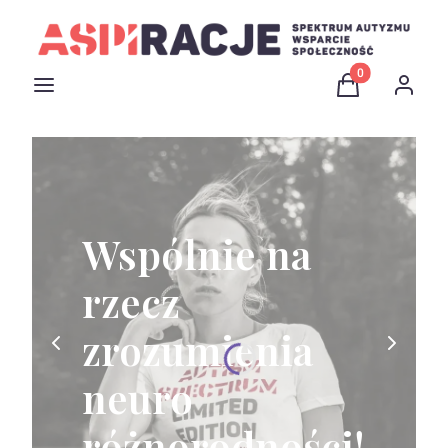
Produkty w kosz
Menu
Koszyk
Zaloguj 
Wspólnie na
rzecz
zrozumienia
neuro
różnorodności!