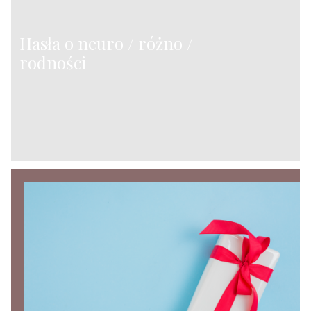
Hasła o neuro / różno /
rodności