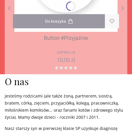
Do koszyka
Button #Przyjaźnie
ASPIRACJE
Cena
10,00 zł
O nas
Jesteśmy rodzicami (ale także żoną, partnerem, siostrą,
bratem, córką, zięciem, przyjaciółką, kolegą, pracowniczką,
miłośnikiem komiksów... oraz fanami kotów i zdrowego stylu
życia). Mamy dwoje dzieci - roczniki 2007 i 2011.
Nasz starszy syn w pierwszej klasie SP uzyskuje diagnozę