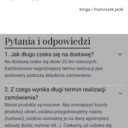
Kinga i Franciszek Jackl
Pytania i odpowiedzi
1.
Jak długo czeka się na dostawę?
Na dostawę czeka się około 20 dni roboczych.
Każdorazowo najpóźniejszy termin realizacji jest
podawany podczas składania zamówienia.
2.
Z czego wynika długi termin realizacji
zamówienia?
Nasze produkty są niszowe. Aby zmniejszyć koszty
produkcji ubrań, osobno przygotowujemy napisy
(hurtowo), osobno nanosimy je na dany egzemplarz
odzieży (kolor, rozmiar itd...). Czekamy, aż uzbiera się