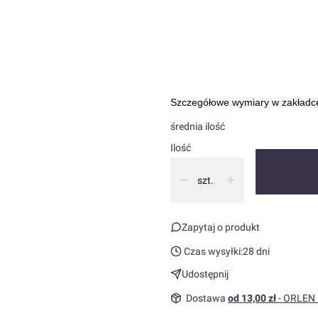
Wybierz
W razie problemu wpisz kolor
Opcj
Szczegółowe wymiary w zakład
średnia ilość
Ilość
szt.
Zapytaj o produkt
Czas wysyłki:
28 dni
Udostępnij
Dostawa
od 13,00 zł
- ORLEN