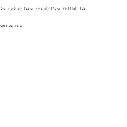
6 cm (5-6 lat), 128 cm (7-8 lat), 140 cm (9-11 lat), 152
oje i rozmiary
.