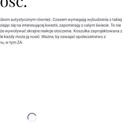
ość.
sobom autystycznym również. Czasem wymagają wybudzenia z takiej
iając się na interesującej kwestii, zapominają o całym świecie. To nie
 może wywoływać skrajne reakcje otoczenia. Koszulka zaprojektowana z
ale każdy może ją nosić. Ważne, by oswajać społeczeństwo z
mu, w tym ZA.
ić się ceną