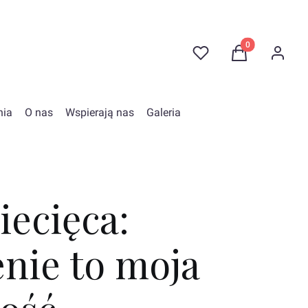
Produkty w kosz
Ulubione
Koszyk
Zaloguj 
nia
O nas
Wspierają nas
Galeria
iecięca:
nie to moja