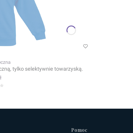
eczna
czną, tylko selektywnie towarzyską.
ł
Pomoc