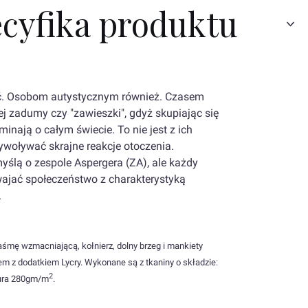
ecyfika produktu
ć. Osobom autystycznym również. Czasem
 zadumy czy "zawieszki", gdyż skupiając się
minają o całym świecie. To nie jest z ich
ywoływać skrajne reakcje otoczenia.
ślą o zespole Aspergera (ZA), ale każdy
wajać społeczeństwo z charakterystyką
.
aśmę wzmacniającą, kołnierz, dolny brzeg i mankiety
z dodatkiem Lycry. Wykonane są z tkaniny o składzie:
2
tura 280gm/m
.