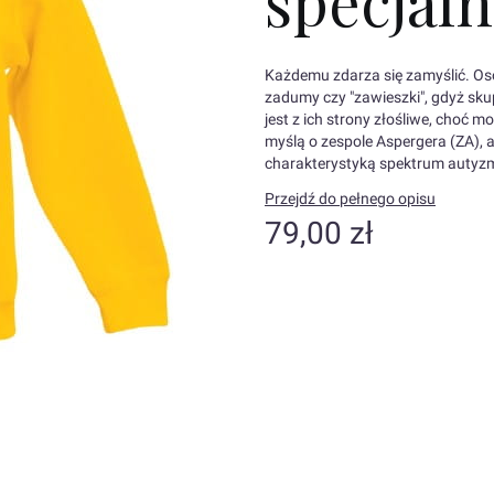
specjaln
Każdemu zdarza się zamyślić. O
zadumy czy "zawieszki", gdyż skup
jest z ich strony złośliwe, choć
myślą o zespole Aspergera (ZA), 
charakterystyką spektrum autyz
Przejdź do pełnego opisu
Cena
79,00 zł
Wybierz wariant produktu:
Poszczególne warianty mogą różn
*
Kolor ubrań dziecięcych
Pokaż wszystkie kolory
*
Rozmiar ubrań dziecięcych