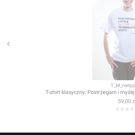
T_M_niety
T-shirt klasyczny: Postrzegam i myśl
Cena
59,00 z