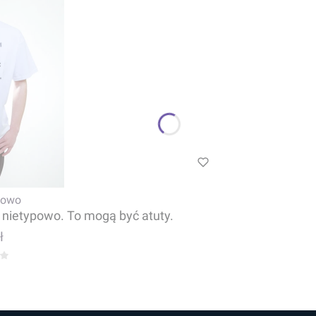
powo
ę nietypowo. To mogą być atuty.
ł