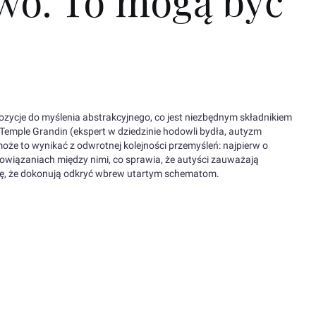
wo. To mogą być
zycje do myślenia abstrakcyjnego, co jest niezbędnym składnikiem
Temple Grandin (ekspert w dziedzinie hodowli bydła, autyzm
że to wynikać z odwrotnej kolejności przemyśleń: najpierw o
owiązaniach między nimi, co sprawia, że autyści zauważają
ię, że dokonują odkryć wbrew utartym schematom.
ić się ceną