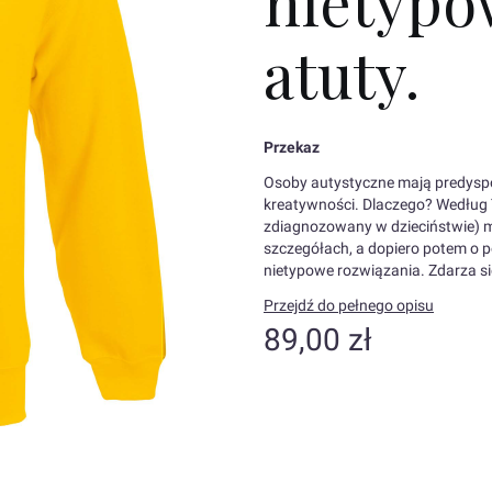
nietypo
atuty.
Przekaz
Osoby autystyczne mają predyspo
kreatywności. Dlaczego? Według 
zdiagnozowany w dzieciństwie) mo
szczegółach, a dopiero potem o p
nietypowe rozwiązania. Zdarza s
Przejdź do pełnego opisu
Cena
89,00 zł
Wybierz wariant produktu:
Poszczególne warianty mogą różn