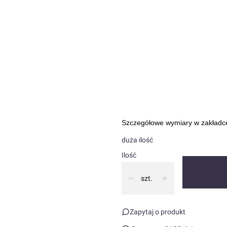
*
Kolor
Pokaż wszystkie kolory
*
Rozmiar
Wybierz
W razie problemu wpisz kolor
Opcj
Szczegółowe wymiary w zakład
duża ilość
Ilość
szt.
Zapytaj o produkt