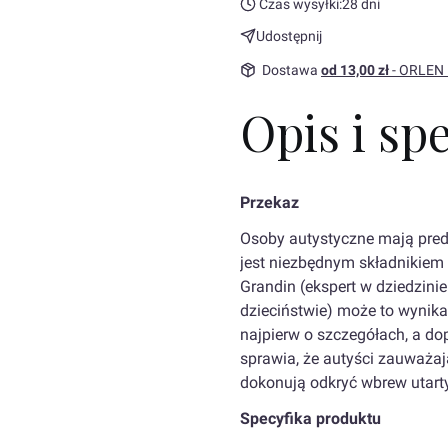
Czas wysyłki:
28 dni
Udostępnij
Dostawa
od 13,00 zł
- ORLEN
Opis i sp
Przekaz
Osoby autystyczne mają pred
jest niezbędnym składnikiem
Grandin (ekspert w dziedzin
dzieciństwie) może to wynika
najpierw o szczegółach, a do
sprawia, że autyści zauważaj
dokonują odkryć wbrew utar
Specyfika produktu