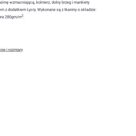
aśmę wzmacniającą, kołnierz, dolny brzeg i mankiety
z dodatkiem Lycry. Wykonane są z tkaniny o składzie:
2
tura 280gm/m
.
oje i rozmiary
.