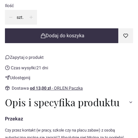
Ilość
szt.
Dodaj do koszyka
Zapytaj o produkt
Czas wysyłki:
21 dni
Udostępnij
Dostawa
od 13,00 zł
- ORLEN Paczka
Opis i specyfika produktu
Przekaz
Czy przez kontakt (w pracy, szkole czy na placu zabaw) z osobą
autystyczną można się zarazić? Absolutnie nie! Można za to pogłębić