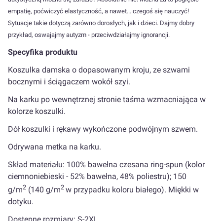
empatię, poćwiczyć elastyczność, a nawet... czegoś się nauczyć!
Sytuacje takie dotyczą zarówno dorosłych, jak i dzieci. Dajmy dobry
przykład, oswajajmy autyzm - przeciwdziałajmy ignorancji.
Specyfika produktu
Koszulka damska o dopasowanym kroju, ze szwami
bocznymi i ściągaczem wokół szyi.
Na karku po wewnętrznej stronie taśma wzmacniająca w
kolorze koszulki.
Dół koszulki i rękawy wykończone podwójnym szwem.
Odrywana metka na karku.
Skład materiału: 100% bawełna czesana ring-spun (kolor
ciemnoniebieski - 52% bawełna, 48% poliestru); 150
2
2
g/m
(140 g/m
w przypadku koloru białego). Miękki w
dotyku.
Dostępne rozmiary: S-2XL.