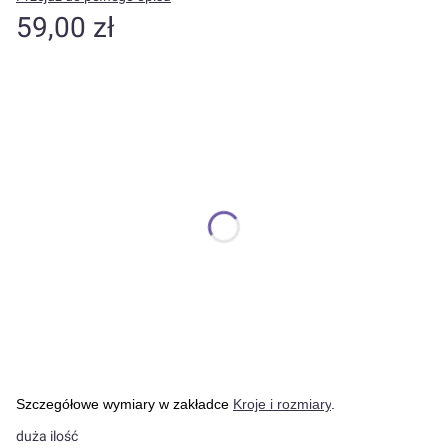
Cena
59,00 zł
Wybierz wariant produktu:
Poszczególne warianty mogą różnić się ceną
*
Kolor
Pokaż wszystkie kolory
*
Rozmiar
Wybierz
W razie problemu wpisz kolor
Opcjonalne
Szczegółowe wymiary w zakładce
Kroje i rozmiary
.
duża ilość