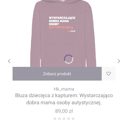
Zobacz produkt
Hk_mama
Bluza dziecięca z kapturem: Wystarczająco
dobra mama osoby autystycznej.
Cena
89,00 zł