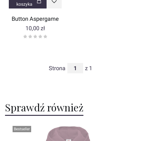
koszyka
Button Aspergame
Cena
10,00 zł
Strona
z 1
Sprawdź również
Bestseller