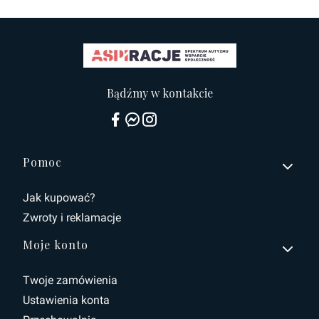
Bądźmy w kontakcie
Linki w stopce
Pomoc
Jak kupować?
Zwroty i reklamacje
Moje konto
Twoje zamówienia
Ustawienia konta