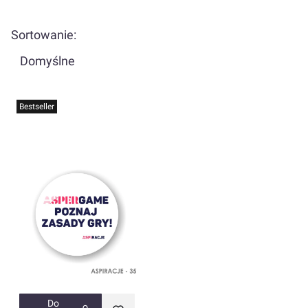
Lista produktów
Sortowanie:
Domyślne
Bestseller
Do