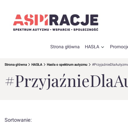
Strona główna
HASŁA
Promocj
Strona główna
HASŁA
Hasła o spektrum autyzmu
#PrzyjaźnieDlaAutyzm
#PrzyjaźnieDla
Lista produktów
Sortowanie: