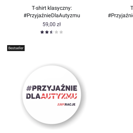
T-shirt klasyczny:
T
#PrzyjaźnieDlaAutyzmu
#Przyjaźn
Cena
59,00 zł
Bestseller