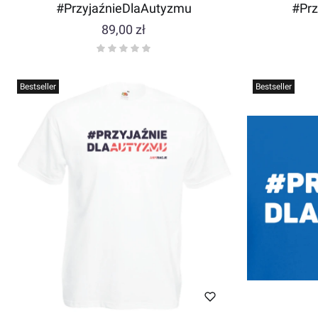
#PrzyjaźnieDlaAutyzmu
#Prz
Cena
89,00 zł
Bestseller
Bestseller