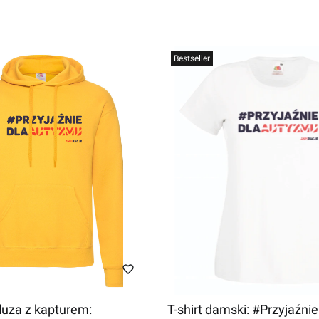
Bestseller
luza z kapturem:
T-shirt damski: #Przyjaźn