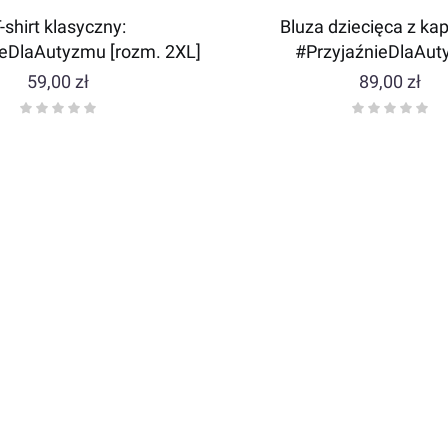
-shirt klasyczny:
Bluza dziecięca z ka
ieDlaAutyzmu [rozm. 2XL]
#PrzyjaźnieDlaAu
Cena
Cena
59,00 zł
89,00 zł