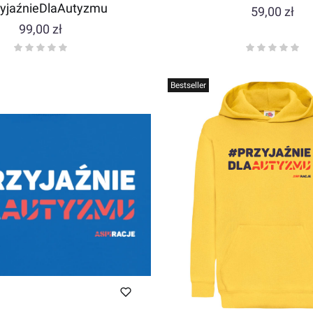
yjaźnieDlaAutyzmu
Cena
59,00 zł
Cena
99,00 zł
Bestseller