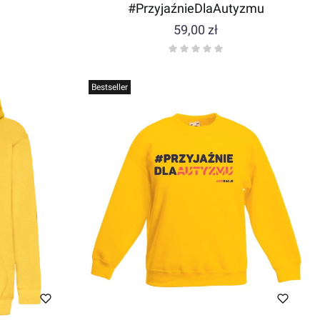
#PrzyjaźnieDlaAutyzmu
Cena
59,00 zł
Bestseller