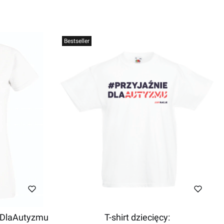
Bestseller
ieDlaAutyzmu
T-shirt dziecięcy: