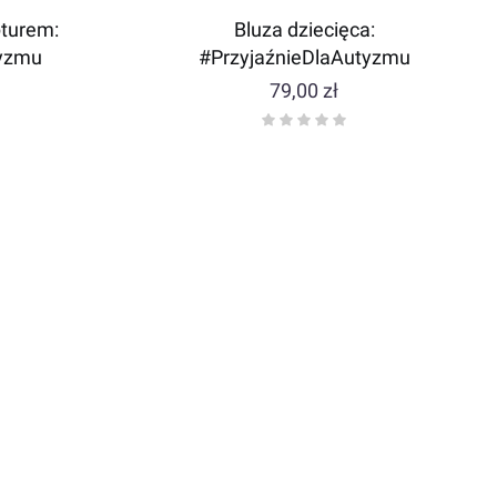
pturem:
Bluza dziecięca:
tyzmu
#PrzyjaźnieDlaAutyzmu
Cena
79,00 zł