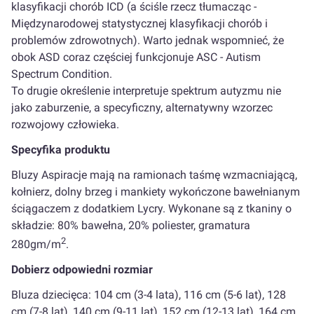
klasyfikacji chorób ICD (a ściśle rzecz tłumacząc -
Międzynarodowej statystycznej klasyfikacji chorób i
problemów zdrowotnych). Warto jednak wspomnieć, że
obok ASD coraz częściej funkcjonuje ASC - Autism
Spectrum Condition.
To drugie określenie interpretuje spektrum autyzmu nie
jako zaburzenie, a specyficzny, alternatywny wzorzec
rozwojowy człowieka.
Specyfika produktu
Bluzy Aspiracje mają na ramionach taśmę wzmacniającą,
kołnierz, dolny brzeg i mankiety wykończone bawełnianym
ściągaczem z dodatkiem Lycry. Wykonane są z tkaniny o
składzie: 80% bawełna, 20% poliester, gramatura
2
280gm/m
.
Dobierz odpowiedni rozmiar
Bluza dziecięca: 104 cm (3-4 lata), 116 cm (5-6 lat), 128
cm (7-8 lat), 140 cm (9-11 lat), 152 cm (12-13 lat), 164 cm