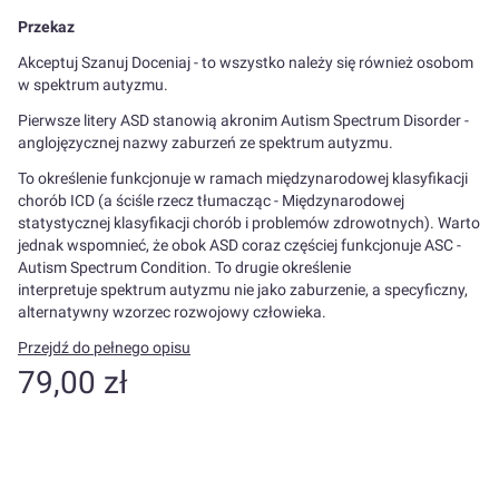
Przekaz
Akceptuj Szanuj Doceniaj - to wszystko należy się również osobom
w spektrum autyzmu.
Pierwsze litery ASD stanowią akronim Autism Spectrum Disorder -
anglojęzycznej nazwy zaburzeń ze spektrum autyzmu.
To określenie funkcjonuje w ramach międzynarodowej klasyfikacji
chorób ICD (a ściśle rzecz tłumacząc - Międzynarodowej
statystycznej klasyfikacji chorób i problemów zdrowotnych). Warto
jednak wspomnieć, że obok ASD coraz częściej funkcjonuje ASC -
Autism Spectrum Condition. To drugie określenie
interpretuje spektrum autyzmu nie jako zaburzenie, a specyficzny,
alternatywny wzorzec rozwojowy człowieka.
Przejdź do pełnego opisu
Cena
79,00 zł
Wybierz wariant produktu:
Poszczególne warianty mogą różnić się ceną