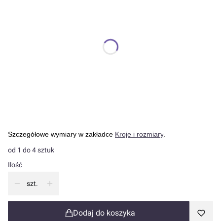
*
Kolor ubrań dziecięcych
Pokaż wszystkie kolory
*
Rozmiar ubrań dziecięcych
Wybierz
W razie problemu wpisz kolor
Opcjonalne
Szczegółowe wymiary w zakładce
Kroje i rozmiary
.
od 1 do 4 sztuk
Ilość
szt.
Dodaj do koszyka