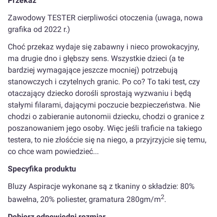
Przekaz
Zawodowy TESTER cierpliwości otoczenia (uwaga, nowa
grafika od 2022 r.)
Choć przekaz wydaje się zabawny i nieco prowokacyjny,
ma drugie dno i głębszy sens. Wszystkie dzieci (a te
bardziej wymagające jeszcze mocniej) potrzebują
stanowczych i czytelnych granic. Po co? To taki test, czy
otaczający dziecko dorośli sprostają wyzwaniu i będą
stałymi filarami, dającymi poczucie bezpieczeństwa. Nie
chodzi o zabieranie autonomii dziecku, chodzi o granice z
poszanowaniem jego osoby. Więc jeśli traficie na takiego
testera, to nie złośćcie się na niego, a przyjrzyjcie się temu,
co chce wam powiedzieć...
Specyfika produktu
Bluzy Aspiracje wykonane są z tkaniny o składzie: 80%
2
bawełna, 20% poliester, gramatura 280gm/m
.
Dobierz odpowiedni rozmiar