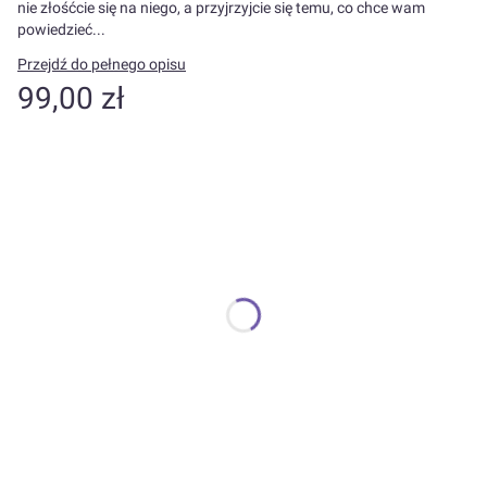
nie złośćcie się na niego, a przyjrzyjcie się temu, co chce wam
powiedzieć...
Przejdź do pełnego opisu
Cena
99,00 zł
Wybierz wariant produktu:
Poszczególne warianty mogą różnić się ceną
*
Kolor
Pokaż wszystkie kolory
*
Rozmiar
Wybierz
W razie problemu wpisz kolor
Opcjonalne