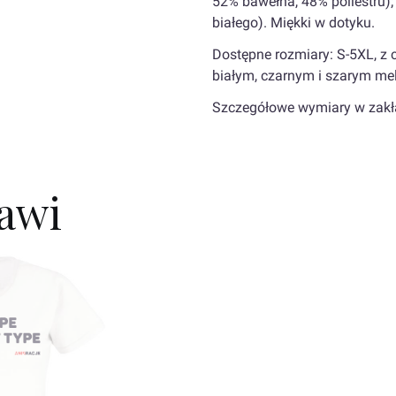
52% bawełna, 48% poliestru)
białego). Miękki w dotyku.
Dostępne rozmiary: S-5XL, z 
białym, czarnym i szarym me
Szczegółowe wymiary w zak
kawi