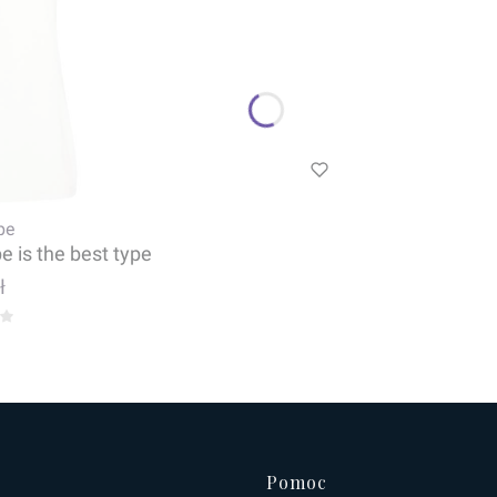
pe
e is the best type
ł
Pomoc