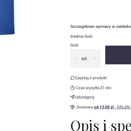
Opcj
Szczegółowe wymiary w zakład
średnia ilość
Ilość
szt.
Zapytaj o produkt
Czas wysyłki:
21 dni
Udostępnij
Dostawa
od 13,00 zł
- ORLEN
Opis i sp