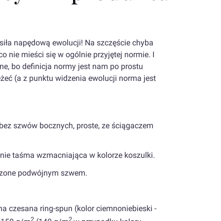
siła napędową ewolucji! Na szczęście chyba
o nie mieści się w ogólnie przyjętej normie. I
ane, bo definicja normy jest nam po prostu
eżeć (a z punktu widzenia ewolucji norma jest
bez szwów bocznych, proste, ze ściągaczem
onie taśma wzmacniająca w kolorze koszulki.
ńczone podwójnym szwem.
a czesana ring-spun (kolor ciemnoniebieski -
2
2