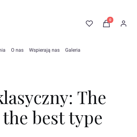
Produkty w kosz
Ulubione
Koszyk
Zaloguj 
nia
O nas
Wspierają nas
Galeria
klasyczny: The
 the best type