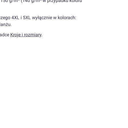
; 150 g/m
(140 g/m
w przypadku koloru
czego 4XL i 5XL wyłącznie w kolorach:
lanżu.
ładce
Kroje i rozmiary
.