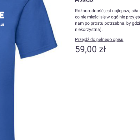
Przekaz
Różnorodność jest najlepszą siła
co nie mieści się w ogólnie przyjęt
nam po prostu potrzebna, by gdzi
niekorzystna).
Przejdź do pełnego opisu
Cena
59,00 zł
Wybierz wariant produktu:
Poszczególne warianty mogą różn
*
Kolor
Pokaż wszystkie kolory
*
Rozmiar
Wybierz
W razie problemu wpisz kolor