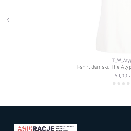
T_W_Aty
T-shirt damski: The Atyp
Cena
59,00 z