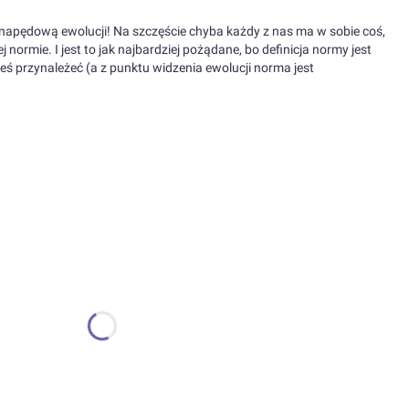
 napędową ewolucji! Na szczęście chyba każdy z nas ma w sobie coś,
ej normie. I jest to jak najbardziej pożądane, bo definicja normy jest
eś przynależeć (a z punktu widzenia ewolucji norma jest
ić się ceną