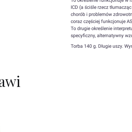
To określenie funkcjonuje w 
ICD (a ściśle rzecz tłumacząc
chorób i problemów zdrowot
coraz częściej funkcjonuje A
To drugie określenie interpre
specyficzny, alternatywny wz
Torba 140 g. Długie uszy. Wy
kawi