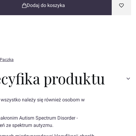
Dodaj do koszyka
 Paczka
ecyfika produktu
o wszystko należy się również osobom w
 akronim Autism Spectrum Disorder -
eń ze spektrum autyzmu.