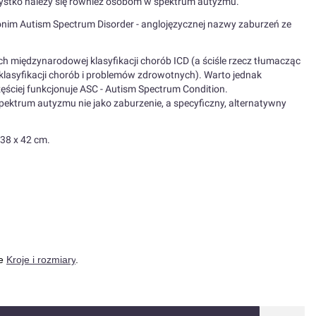
szystko należy się również osobom w spektrum autyzmu.
onim Autism Spectrum Disorder - anglojęzycznej nazwy zaburzeń ze
ch międzynarodowej klasyfikacji chorób ICD (a ściśle rzecz tłumacząc
klasyfikacji chorób i problemów zdrowotnych). Warto jednak
ściej funkcjonuje ASC - Autism Spectrum Condition.
 spektrum autyzmu nie jako zaburzenie, a specyficzny, alternatywny
 38 x 42 cm.
ce
Kroje i rozmiary
.