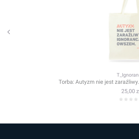
T_Ignoran
Torba: Autyzm nie jest zaraźliwy
Cena
25,00 z