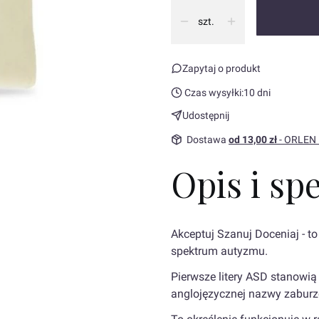
szt.
Zapytaj o produkt
Czas wysyłki:
10 dni
Udostępnij
Dostawa
od 13,00 zł
- ORLEN
Opis i sp
Akceptuj Szanuj Doceniaj - t
spektrum autyzmu.
Pierwsze litery ASD stanowią
anglojęzycznej nazwy zaburz