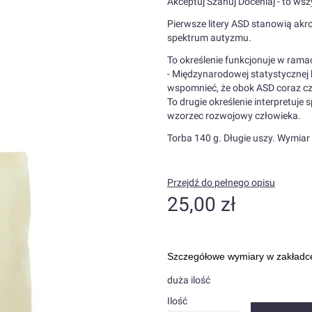
Akceptuj Szanuj Doceniaj - to w
Pierwsze litery ASD stanowią akr
spektrum autyzmu.
To określenie funkcjonuje w rama
- Międzynarodowej statystycznej 
wspomnieć, że obok ASD coraz czę
To drugie określenie interpretuje
wzorzec rozwojowy człowieka.
Torba 140 g. Długie uszy. Wymiar
Przejdź do pełnego opisu
Cena
25,00 zł
Szczegółowe wymiary w zakład
duża ilość
Ilość