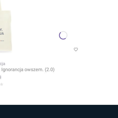
cja
. Ignorancja owszem. (2.0)
ł