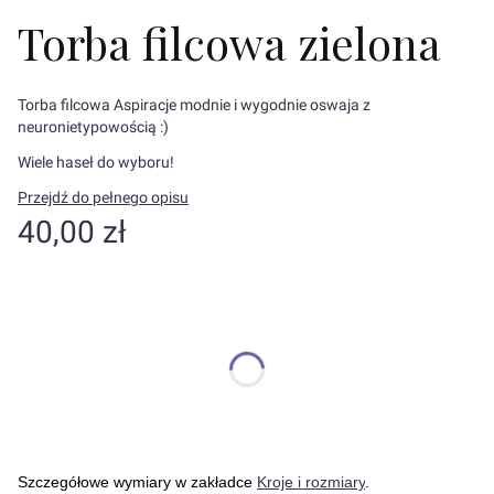
Torba filcowa zielona
Torba filcowa Aspiracje modnie i wygodnie oswaja z
neuronietypowością :)
Wiele haseł do wyboru!
Przejdź do pełnego opisu
Cena
40,00 zł
Wybierz wariant produktu:
Poszczególne warianty mogą różnić się ceną
*
Wybierz hasło
Wybierz
Szczegółowe wymiary w zakładce
Kroje i rozmiary
.