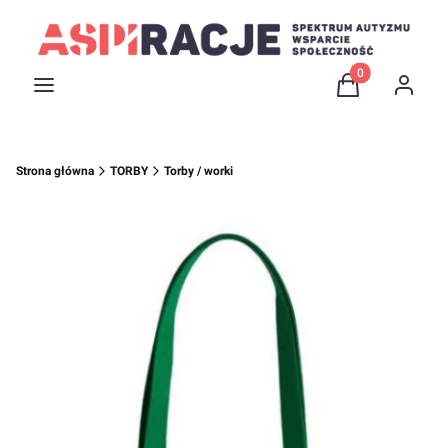
Produkty w kosz
Menu
Koszyk
Zaloguj 
Strona główna
TORBY
Torby / worki