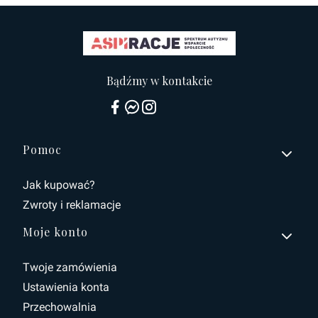
Bądźmy w kontakcie
Linki w stopce
Pomoc
Jak kupować?
Zwroty i reklamacje
Moje konto
Twoje zamówienia
Ustawienia konta
Przechowalnia