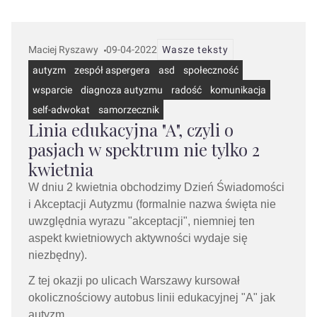
Maciej Ryszawy
09-04-2022
Wasze teksty
autyzm
zespół aspergera
asd
społeczność
wsparcie
diagnoza autyzmu
radość
komunikacja
self-adwokat
samorzecznik
Linia edukacyjna "A", czyli o
pasjach w spektrum nie tylko 2
kwietnia
W dniu 2 kwietnia obchodzimy Dzień Świadomości
i Akceptacji
Autyzmu (formalnie nazwa święta nie
uwzględnia wyrazu "akceptacji", niemniej ten
aspekt kwietniowych aktywności wydaje się
niezbędny).
Z tej okazji po ulicach Warszawy kursował
okolicznościowy autobus linii edukacyjnej "A" jak
autyzm.