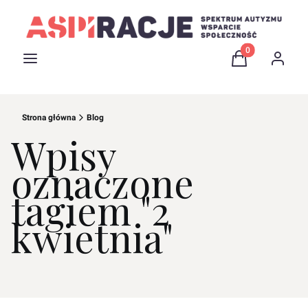
Produkty w kosz
Menu
Koszyk
Zaloguj 
Strona główna
Blog
Wpisy
oznaczone
tagiem "2
kwietnia"