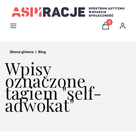
Produkty w kosz
Menu
Koszyk
Zaloguj 
Strona główna
Blog
Wpisy
oznaczone
tagiem "self-
adwokat"