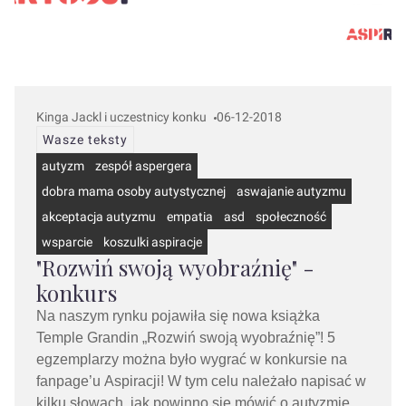
Kinga Jackl i uczestnicy konku
06-12-2018
Wasze teksty
autyzm
zespół aspergera
dobra mama osoby autystycznej
aswajanie autyzmu
akceptacja autyzmu
empatia
asd
społeczność
wsparcie
koszulki aspiracje
"Rozwiń swoją wyobraźnię" -
konkurs
Na naszym rynku pojawiła się nowa książka
Temple Grandin „Rozwiń swoją wyobraźnię”! 5
egzemplarzy można było wygrać w konkursie na
fanpage’u Aspiracji! W tym celu należało napisać w
kilku słowach, jak powinno się mówić o autyzmie,