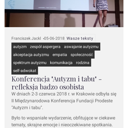
Franciszek Jackl
05-06-2018
Wasze teksty
autyzm
zespół aspergera
aswajanie autyzmu
akceptacja autyzmu
empatia
społeczność
spektrum autyzmu
komunikacja
rodzina
self-adwokat
Konferencja "Autyzm i tabu" -
refleksja badzo osobista
W dniach 2-3 czerwca 2018 r. w Krakowie odbyła się
II Międzynarodowa Konferencja Fundacji Prodeste
"Autyzm i tabu".
Było to wspaniałe wydarzenie, obfitujące w ciekawe
tematy, skrajne emocje i nieoczekiwane spotkania.