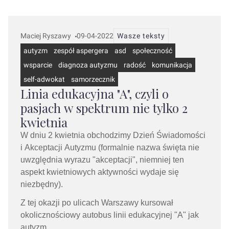
Maciej Ryszawy
09-04-2022
Wasze teksty
autyzm
zespół aspergera
asd
społeczność
wsparcie
diagnoza autyzmu
radość
komunikacja
self-adwokat
samorzecznik
Linia edukacyjna "A", czyli o
pasjach w spektrum nie tylko 2
kwietnia
W dniu 2 kwietnia obchodzimy Dzień Świadomości
i Akceptacji
Autyzmu (formalnie nazwa święta nie
uwzględnia wyrazu "akceptacji", niemniej ten
aspekt kwietniowych aktywności wydaje się
niezbędny).
Z tej okazji po ulicach Warszawy kursował
okolicznościowy autobus linii edukacyjnej "A" jak
autyzm.